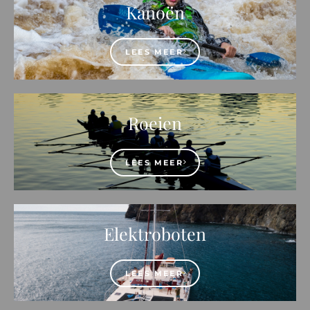
Kanoën
LEES MEER
Roeien
LEES MEER
Elektroboten
LEES MEER